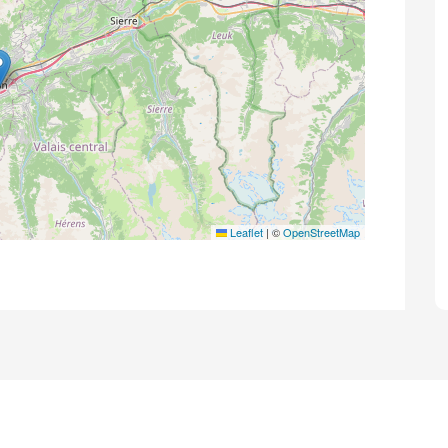
Leaflet
|
©
OpenStreetMap